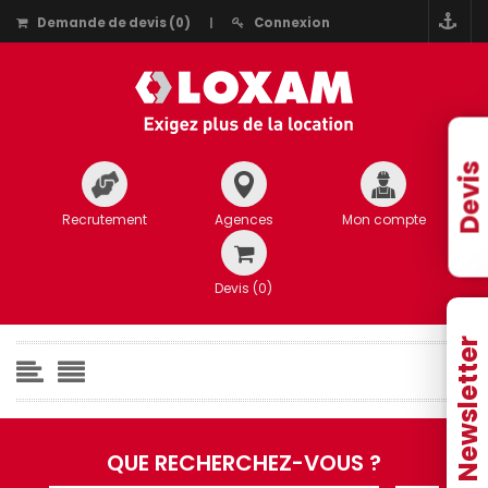
Demande de devis
(
0
)
Connexion
Devis
Recrutement
Agences
Mon compte
Devis (
0
)
Newsletter
QUE RECHERCHEZ-VOUS ?