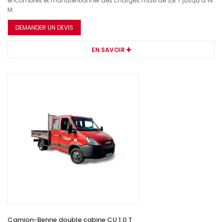
encombrés et manutentionner des charges maxi de 3,8 T jusqu’à 14
M.
DEMANDER UN DEVIS
EN SAVOIR
Camion-Benne double cabine CU 1,0 T