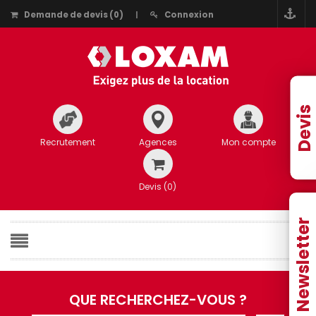
Demande de devis
(
0
)
Connexion
Devis
Recrutement
Agences
Mon compte
Devis (
0
)
Newsletter
QUE RECHERCHEZ-VOUS ?