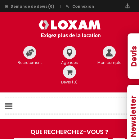
Demande de devis
(
0
)
Connexion
Devis
Recrutement
Agences
Mon compte
Devis (
0
)
Newsletter
QUE RECHERCHEZ-VOUS ?