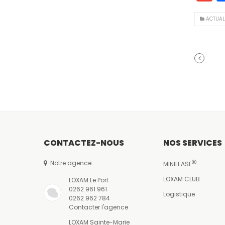
a
ACTUAL
l
ARTIC
PRÉCÉ
CONTACTEZ-NOUS
NOS SERVICES
Notre agence
MINILEASE
LOXAM CLUB
LOXAM Le Port
0262 961 961
Logistique
0262 962 784
Contacter l'agence
LOXAM Sainte-Marie