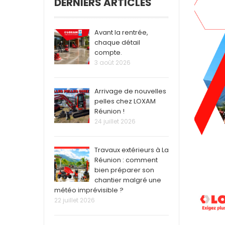
DERNIERS ARTICLES
Avant la rentrée,
chaque détail
compte.
3 août 2026
Arrivage de nouvelles
pelles chez LOXAM
Réunion !
24 juillet 2026
Travaux extérieurs à La
Réunion : comment
bien préparer son
chantier malgré une
météo imprévisible ?
22 juillet 2026