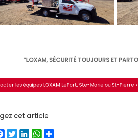
“LOXAM, SÉCURITÉ TOUJOURS ET PART
acter les équipes LOXAM LePort, Ste-Marie ou St-Pierre >
gez cet article
F
T
Li
W
P