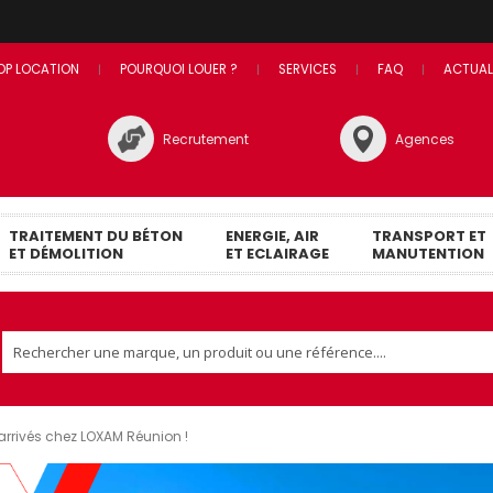
OP LOCATION
POURQUOI LOUER ?
SERVICES
FAQ
ACTUAL
Recrutement
Agences
TRAITEMENT DU BÉTON
ENERGIE, AIR
TRANSPORT ET
ET DÉMOLITION
ET ECLAIRAGE
MANUTENTION
 arrivés chez LOXAM Réunion !