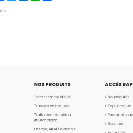
m
a
w
n
h
ar
i
c
itt
k
a
t
ITÉS
e
er
e
ts
a
b
dI
A
g
LE
o
n
p
er
DENT
o
p
k
NOS PRODUITS
ACCÈS RAP
Terrassement et VRD
Nouveautés
Travaux en hauteur
Top Location
Traitement du béton
Pourquoi Loue
et Démolition
Services
Energie, Air et Eclairage
Actualités