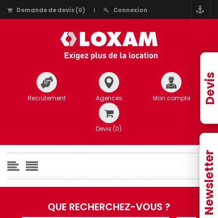
Demande de devis
(
0
)
Connexion
Devis
Recrutement
Agences
Mon compte
Devis (
0
)
Newsletter
QUE RECHERCHEZ-VOUS ?