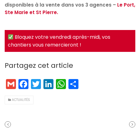
disponibles à la vente dans vos 3 agences –
Le Port,
Ste Marie et St Pierre.
Bloquez votre vendredi après-midi, vos
chantiers vous remercieront !
Partagez cet article
G
F
T
Li
W
P
m
a
w
n
h
ar
ai
c
itt
k
a
t
ACTUALITÉS
l
e
er
e
ts
a
b
dI
A
g
ARTICLE
ARTICL
o
n
p
er
PRÉCÉDENT
SUIVA