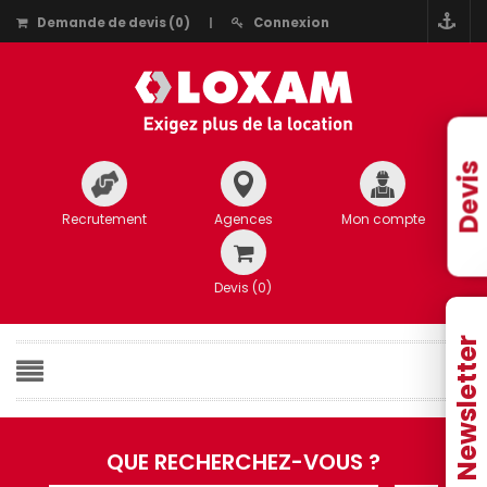
Demande de devis
(
0
)
Connexion
Devis
Recrutement
Agences
Mon compte
Devis (
0
)
Newsletter
QUE RECHERCHEZ-VOUS ?