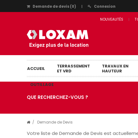
Demande de devis
(
0
)
Connexion
NOUVEAUTÉS
T
TERRASSEMENT
TRAVAUX EN
ACCUEIL
ET VRD
HAUTEUR
OUTILLAGE
QUE RECHERCHEZ-VOUS ?
/
Demande de Devis
Votre liste de Demande de Devis est actuelleme