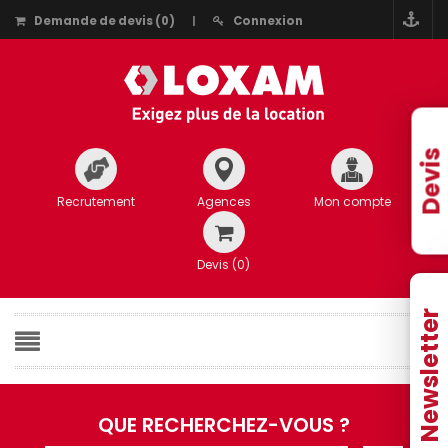
Demande de devis
(
0
)
Connexion
Devis
Recrutement
Agences
Mon compte
Devis (
0
)
Newsletter
QUE RECHERCHEZ-VOUS ?