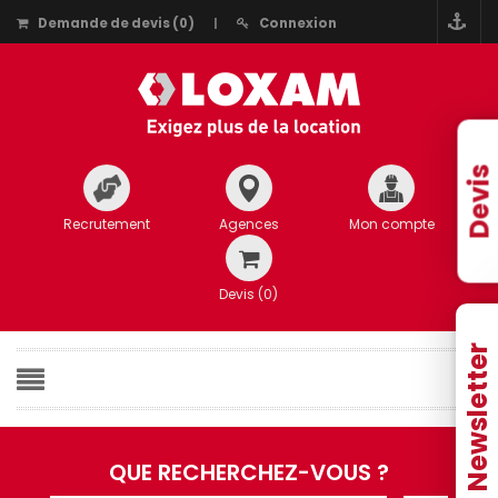
Demande de devis
(
0
)
Connexion
Devis
Recrutement
Agences
Mon compte
Devis (
0
)
Newsletter
QUE RECHERCHEZ-VOUS ?