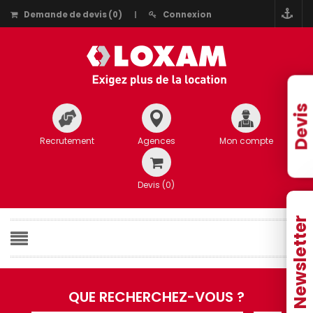
Demande de devis
(
0
)
Connexion
Devis
Recrutement
Agences
Mon compte
Devis (
0
)
Newsletter
QUE RECHERCHEZ-VOUS ?