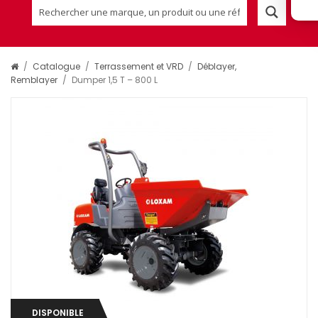
/
Catalogue
/
Terrassement et VRD
/
Déblayer,
Remblayer
/
Dumper 1,5 T – 800 L
DISPONIBLE