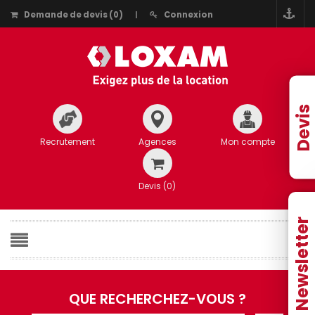
Demande de devis
(
0
)
Connexion
Devis
Recrutement
Agences
Mon compte
Devis (
0
)
Newsletter
QUE RECHERCHEZ-VOUS ?